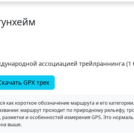
тунхейм
ждународной ассоциацией трейлраннинга (1 
Скачать GPX трек
ся как короткое обозначение маршрута и его категории
азвании: маршрут проходит по природному рельефу, тр
, разметки и особенностей измерения GPS. Это нормаль
ана выше.