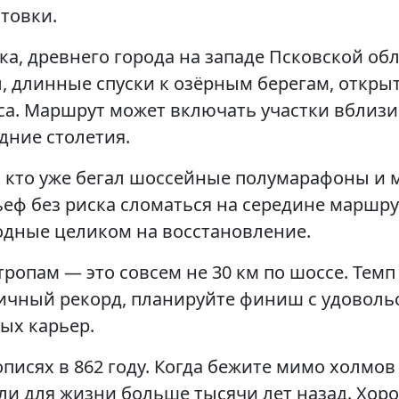
товки.
ка, древнего города на западе Псковской обл
 длинные спуски к озёрным берегам, откры
еса. Маршрут может включать участки вблиз
дние столетия.
 кто уже бегал шоссейные полумарафоны и м
еф без риска сломаться на середине маршрут
ходные целиком на восстановление.
опам — это совсем не 30 км по шоссе. Темп д
личный рекорд, планируйте финиш с удовольс
ых карьер.
описях в 862 году. Когда бежите мимо холмо
ли для жизни больше тысячи лет назад. Хор