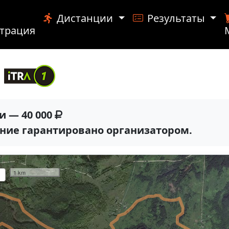
Дистанции
Результаты
страция
руб.
и — 40 000
дение гарантировано организатором.